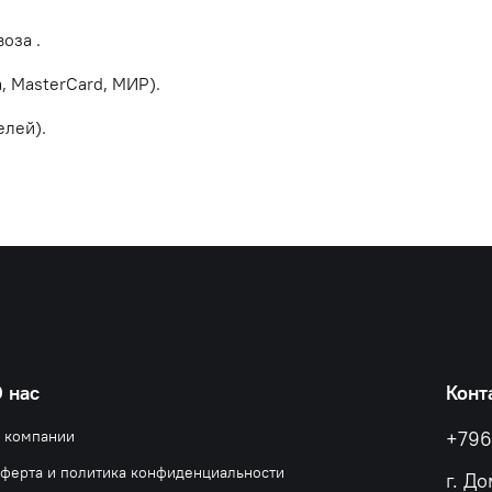
оза .
, MasterCard, МИР).
елей).
 нас
Конт
 компании
+796
ферта и политика конфиденциальности
г. Д