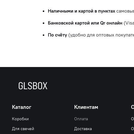
Наличными и картой в пунктах
самовыв
Банковской картой или Qr онлайн
(Visa
По счёту
(удобно для оптовых покупат
Каталог
Клиентам
О
Коробки
Оплата
О
Для свечей
Доставка
О