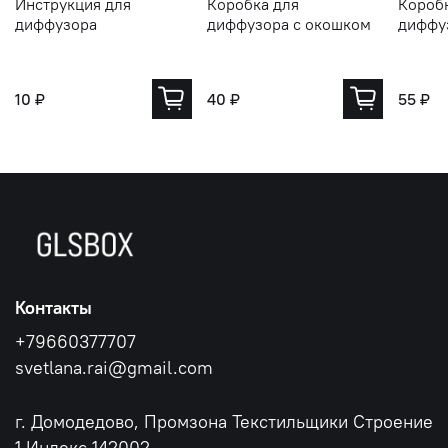
Инструкция для
Коробка для
Короб
диффузора
диффузора с окошком
диффу
10 ₽
40 ₽
55 ₽
Контакты
+79660377707
svetlana.rai@gmail.com
г. Домодедово, Промзона Текстильщики Строение
1 Индекс 142002