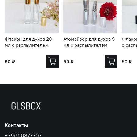
Флакон для духов 20
Атомайзер для духов 9
Флакон
мл с распылителем
мл с распылителем
с рас
60 ₽
60 ₽
50 ₽
Контакты
+79660377707