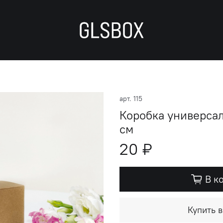
арт.
115
Коробка универса
см
20 ₽
В к
Купить в