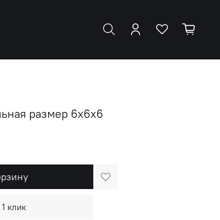
льная размер 6х6х6
орзину
 1 клик