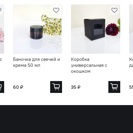
с
Баночка для свечей и
Коробка
К
крема 50 мл
универсальная с
д
окошком
60 ₽
35 ₽
5