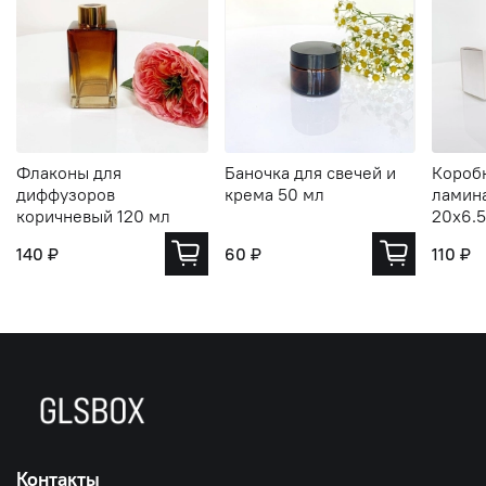
Флаконы для
Баночка для свечей и
Коробк
диффузоров
крема 50 мл
ламин
коричневый 120 мл
20х6.5
140 ₽
60 ₽
110 ₽
Контакты